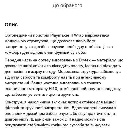
До обраного
Опис
Ортопедичний пристрій Playmaker II Wrap відрізняється
модульною структурою, що дозволяє легко його
використовувати, забезпечуючи необхідну стабілізацію та
комфорт для відновлення функцій суглоба.
Передня частина ортезу виготовлена з Drytex — матеріалу, що
дозволяє шкірі дихати та відводить вологу, ідеально підходить
для носіння в жарку погоду. Мереживна структура забезпечує
відчуття свіжості та комфорту навіть при інтенсивному
використанні. Задня частина виготовлена з тонкого
еластичного матеріалу Hi10, комбінації нейлону та спандексу,
що забезпечує вентиляцію та зручність.
Конструкція наколінника включає чотири стрічки для міцної
фіксації та зручності використання. Вдосконалені липучки з
оновленим дизайном забезпечують більшу практичність та
довговічність. Шарнірний замок DIII надає можливість
регулювати стабільність колінного суглоба та знижувати