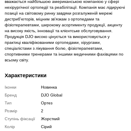
вважається найбільшою американською компанією у сфері
нехірургічної ортопедії та реабілітації. Компанія має лідируючі
позиції на світовому ринку завдяки розгалуженій мережі
дистриб'юторів, міцним зв'язкам з ортопедами та
фізіотерапевтами, широкому асортименту продукції, акценту
на високу якість, інновації та клієнтське обслуговування.
Продукція DJO високо цінується та використовується у
практиці кваліфікованими ортопедами, хірургами,
спеціалістами з лікування болю, фізіотерапевтами,
спортивними тренерами та іншими медичними фахівцями по
всьому світу.
Характеристики
Іконки
Новинка
Бренд
DJO Global
Тип
Ортез
Розмір
2
Ступінь фіксації
Жорсткий
Колір
Сірий