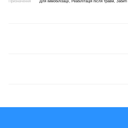
Призначення
Для іммобілізації, Реабілітація після травм, Забит