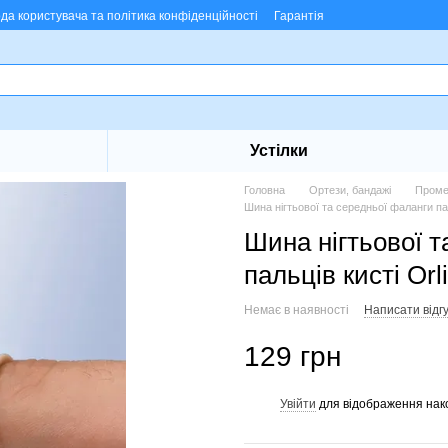
ода користувача та політика конфіденційності
Гарантія
Устілки
Головна
Ортези, бандажі
Промен
Шина нігтьової та середньої фаланги пал
Шина нігтьової т
пальців кисті Or
Немає в наявності
Написати відгу
129 грн
Увійти
для відображення нак
%