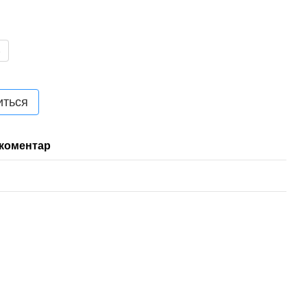
6
иться
 коментар