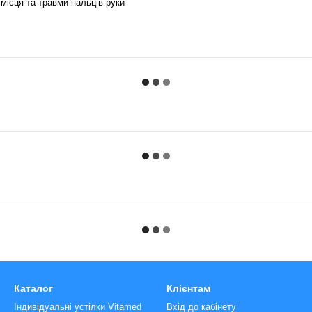
і місця та травми пальців руки
Каталог
Клієнтам
Індивідуальні устілки Vitamed
Вхід до кабінету