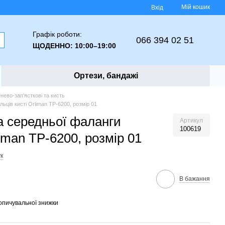
Мій кошик
Вхід
Графік роботи:
066 394 02 51
ЩОДЕННО: 10:00–19:00
Ортези, бандажі
ево-зап'ясткові та кисть
ьців кисті Orliman TP-6200, розмір 01
а середньої фаланги
Артикул
100619
liman TP-6200, розмір 01
к
В бажання
опичувальної знижки