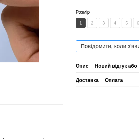
Розмір
1
2
3
4
5
Повідомити, коли з'яв
Опис
Новий відгук або
Доставка
Оплата