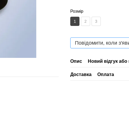
Розмір
1
2
3
Повідомити, коли з'яв
Опис
Новий відгук або
Доставка
Оплата