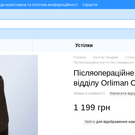
ода користувача та політика конфіденційності
Гарантія
Устілки
Головна
Ортези, бандажі
Стопа
Післяопераційне взуття без переднього 
Післяопераційне
відділу Orliman 
Немає в наявності
Написати відгу
1 199 грн
Увійти
для відображення нак
%