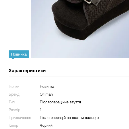
Новинка
Характеристики
Іконки
Новинка
Бренд
Orliman
Тип
Післяопераційне взуття
Розмір
1
Призначення
Після операцій на нозі чи пальцях
Колір
Чорний