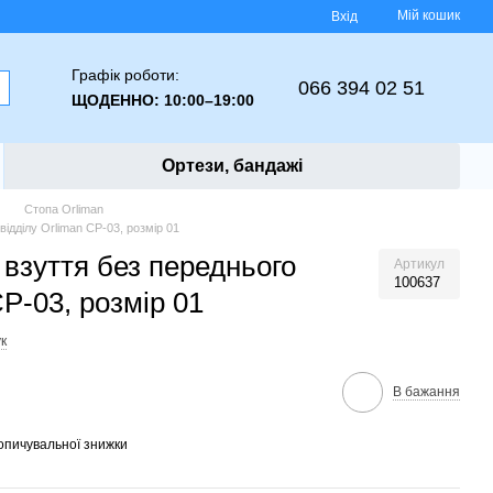
Мій кошик
Вхід
Графік роботи:
066 394 02 51
ЩОДЕННО: 10:00–19:00
Ортези, бандажі
Стопа Orliman
відділу Orliman CP-03, розмір 01
 взуття без переднього
Артикул
100637
CP-03, розмір 01
к
В бажання
опичувальної знижки