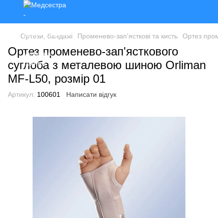
Ортези, бандажі
Променево-зап'ясткові та кисть
Ортез пром
Ортез променево-зап'ясткового
суглоба з металевою шиною Orliman
MF-L50, розмір 01
Артикул:
100601
Написати відгук