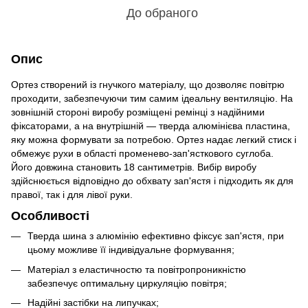
До обраного
Опис
Ортез створений із гнучкого матеріалу, що дозволяє повітрю
проходити, забезпечуючи тим самим ідеальну вентиляцію. На
зовнішній стороні виробу розміщені ремінці з надійними
фіксаторами, а на внутрішній — тверда алюмінієва пластина,
яку можна формувати за потребою. Ортез надає легкий стиск і
обмежує рухи в області променево-зап'ясткового суглоба.
Його довжина становить 18 сантиметрів. Вибір виробу
здійснюється відповідно до обхвату зап'ястя і підходить як для
правої, так і для лівої руки.
Особливості
Тверда шина з алюмінію ефективно фіксує зап'ястя, при
цьому можливе її індивідуальне формування;
Матеріал з еластичностю та повітропроникністю
забезпечує оптимальну циркуляцію повітря;
Надійні застібки на липучках;