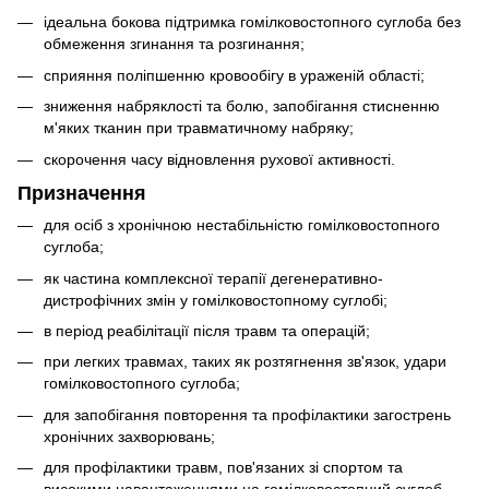
ідеальна бокова підтримка гомілковостопного суглоба без
обмеження згинання та розгинання;
сприяння поліпшенню кровообігу в ураженій області;
зниження набряклості та болю, запобігання стисненню
м'яких тканин при травматичному набряку;
скорочення часу відновлення рухової активності.
Призначення
для осіб з хронічною нестабільністю гомілковостопного
суглоба;
як частина комплексної терапії дегенеративно-
дистрофічних змін у гомілковостопному суглобі;
в період реабілітації після травм та операцій;
при легких травмах, таких як розтягнення зв'язок, удари
гомілковостопного суглоба;
для запобігання повторення та профілактики загострень
хронічних захворювань;
для профілактики травм, пов'язаних зі спортом та