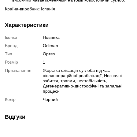
високими навантаженнями на гомілковостопний суглоб.
Країна-виробник: Іспанія
Характеристики
Іконки
Новинка
Бренд
Orliman
Тип
Ортез
Розмір
1
Призначення
Жорстка фіксація суглоба під час
післяопераційної реабілітації, Незначні
забиття, травми, нестабільність,
Дегенеративно-дистрофічні та запальні
процеси
Колір
Чорний
Відгуки