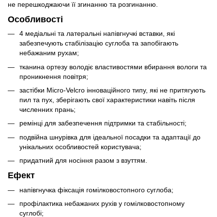
не перешкоджаючи її згинанню та розгинанню.
Особливості
4 медіальні та латеральні напівгнучкі вставки, які
забезпечують стабілізацію суглоба та запобігають
небажаним рухам;
тканина ортезу володіє властивостями вбирання вологи та
проникнення повітря;
застібки Micro-Velcro інноваційного типу, які не притягують
пил та пух, зберігають свої характеристики навіть після
численних прань;
ремінці для забезпечення підтримки та стабільності;
подвійна шнурівка для ідеальної посадки та адаптації до
унікальних особливостей користувача;
придатний для носіння разом з взуттям.
Ефект
напівгнучка фіксація гомілковостопного суглоба;
профілактика небажаних рухів у гомілковостопному
суглобі;