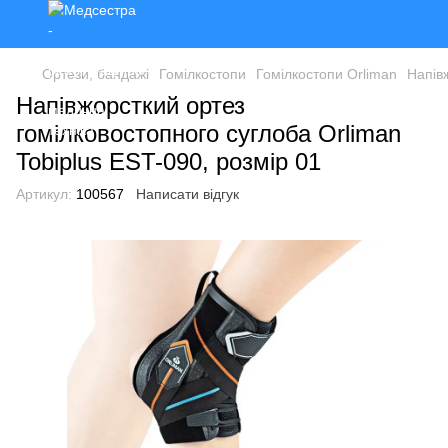
Ортези, бандажі
Гомілкостопи
Гомілкостопи Orliman
Напів
Напівжорсткий ортез
гомілковостопного суглоба Orliman
Tobiplus EST-090, розмір 01
Артикул:
100567
Написати відгук