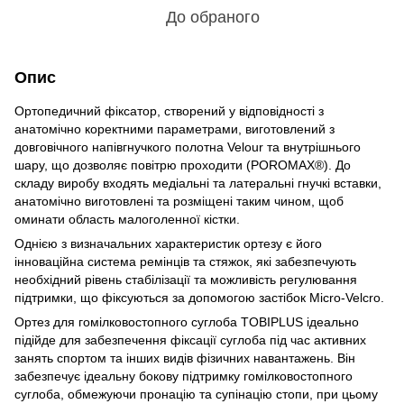
До обраного
Опис
Ортопедичний фіксатор, створений у відповідності з
анатомічно коректними параметрами, виготовлений з
довговічного напівгнучкого полотна Velour та внутрішнього
шару, що дозволяє повітрю проходити (POROMAX®). До
складу виробу входять медіальні та латеральні гнучкі вставки,
анатомічно виготовлені та розміщені таким чином, щоб
оминати область малоголенної кістки.
Однією з визначальних характеристик ортезу є його
інноваційна система ремінців та стяжок, які забезпечують
необхідний рівень стабілізації та можливість регулювання
підтримки, що фіксуються за допомогою застібок Micro-Velcro.
Ортез для гомілковостопного суглоба TOBIPLUS ідеально
підійде для забезпечення фіксації суглоба під час активних
занять спортом та інших видів фізичних навантажень. Він
забезпечує ідеальну бокову підтримку гомілковостопного
суглоба, обмежуючи пронацію та супінацію стопи, при цьому