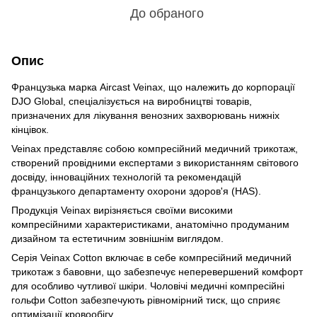
До обраного
Опис
Французька марка Aircast Veinax, що належить до корпорації
DJO Global, спеціалізується на виробництві товарів,
призначених для лікування венозних захворювань нижніх
кінцівок.
Veinax представляє собою компресійний медичний трикотаж,
створений провідними експертами з використанням світового
досвіду, інноваційних технологій та рекомендацій
французького департаменту охорони здоров'я (HAS).
Продукція Veinax вирізняється своїми високими
компресійними характеристиками, анатомічно продуманим
дизайном та естетичним зовнішнім виглядом.
Серія Veinax Cotton включає в себе компресійний медичний
трикотаж з бавовни, що забезпечує неперевершений комфорт
для особливо чутливої шкіри. Чоловічі медичні компресійні
гольфи Cotton забезпечують рівномірний тиск, що сприяє
оптимізації кровообігу.