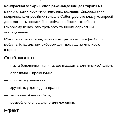
Компресійні гольфи Cotton рекомендовані для терапії на
ранніх стадіях хронічних венозних розладів. Використання
медичних компресійних гольфів Cotton другого класу компресії
допомагає зменшити біль, знімає набряки, запобігає
глибокому венозному тромбозу та іншим серйозним
ускладненням.
М'якість та легкість медичних компресійних гольфів Cotton
роблять їх ідеальним вибором для догляду за чутливою
шкірою.
Особливості
ніжна бавовняна тканина, що підходить для чутливої шкіри;
еластична широка гумка;
простота у надяганні;
зручність у догляді та пранні;
зміцнена область п'яти;
розроблено спеціально для чоловіків.
Ефект