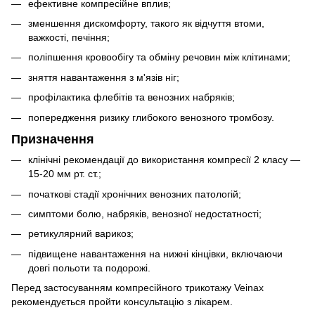
ефективне компресійне вплив;
зменшення дискомфорту, такого як відчуття втоми,
важкості, печіння;
поліпшення кровообігу та обміну речовин між клітинами;
зняття навантаження з м'язів ніг;
профілактика флебітів та венозних набряків;
попередження ризику глибокого венозного тромбозу.
Призначення
клінічні рекомендації до використання компресії 2 класу —
15-20 мм рт. ст.;
початкові стадії хронічних венозних патологій;
симптоми болю, набряків, венозної недостатності;
ретикулярний варикоз;
підвищене навантаження на нижні кінцівки, включаючи
довгі польоти та подорожі.
Перед застосуванням компресійного трикотажу Veinax
рекомендується пройти консультацію з лікарем.