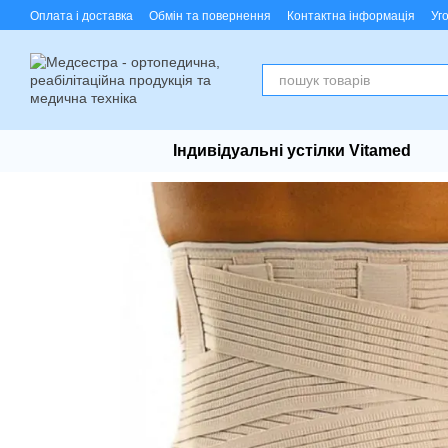
Перейти до основного контенту
Оплата і доставка
Обмін та повернення
Контактна інформація
Уг
Індивідуальні устілки Vitamed