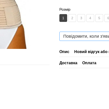
Розмір
1
2
3
4
5
Повідомити, коли з'яв
Опис
Новий відгук або
Доставка
Оплата