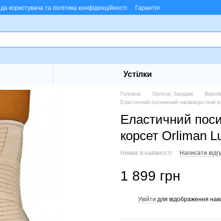
ода користувача та політика конфіденційності
Гарантія
Устілки
Головна
Ортези, бандажі
Вироб
Еластичний посилений напівжорсткий кор
Еластичний поси
корсет Orliman L
Немає в наявності
Написати відгу
1 899 грн
Увійти
для відображення нак
%