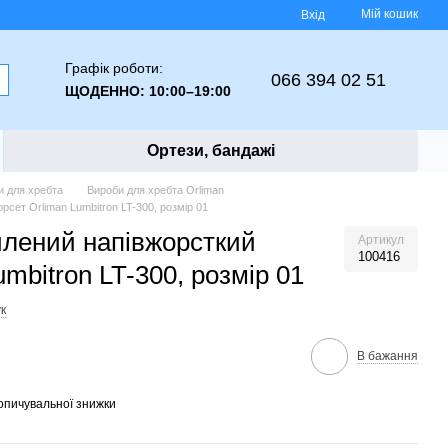
Мій кошик
Вхід
Графік роботи:
066 394 02 51
ЩОДЕННО: 10:00–19:00
Ортези, бандажі
и для хребта
Вироби для хребта Orliman
сет Orliman Lumbitron LT-300, розмір 01
лений напівжорсткий
Артикул
100416
umbitron LT-300, розмір 01
к
В бажання
опичувальної знижки