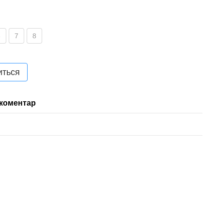
6
7
8
иться
 коментар