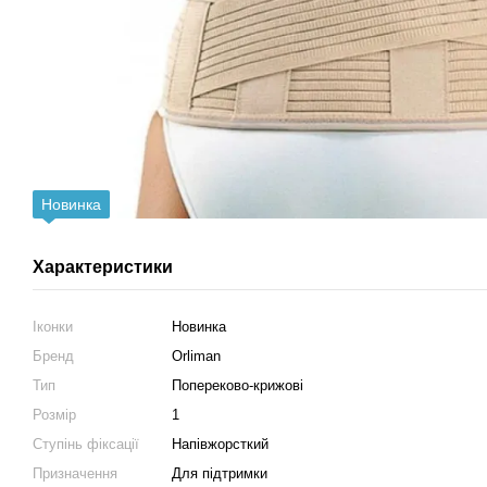
Новинка
Характеристики
Іконки
Новинка
Бренд
Orliman
Тип
Попереково-крижові
Розмір
1
Ступінь фіксації
Напівжорсткий
Призначення
Для підтримки