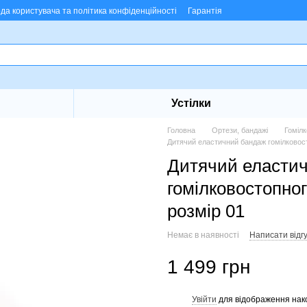
ода користувача та політика конфіденційності
Гарантія
Устілки
Головна
Ортези, бандажі
Гоміл
Дитячий еластичний бандаж гомілковост
Дитячий еласти
гомілковостопног
розмір 01
Немає в наявності
Написати відгу
1 499 грн
Увійти
для відображення нак
%