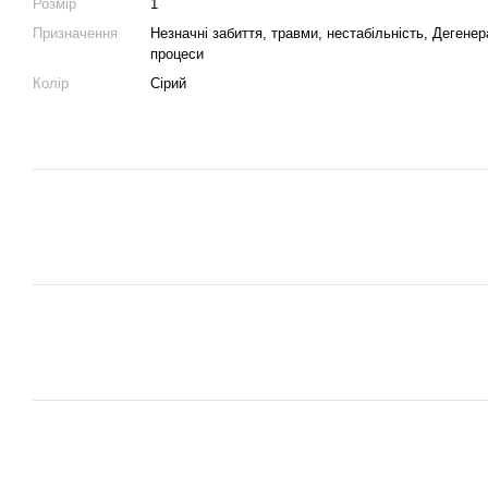
Розмір
1
Призначення
Незначні забиття, травми, нестабільність, Дегенер
процеси
Колір
Сірий