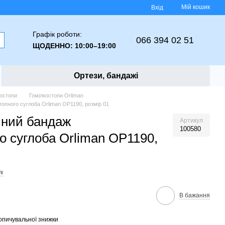
Мій кошик
Вхід
Графік роботи:
066 394 02 51
ЩОДЕННО: 10:00–19:00
Ортези, бандажі
костопи
Гомілкостопи Orliman
опного суглоба Orliman OP1190, розмір 01
чний бандаж
Артикул
100580
о суглоба Orliman OP1190,
к
В бажання
опичувальної знижки