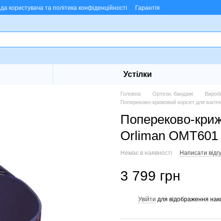
ода користувача та політика конфіденційності
Гарантія
Устілки
Головна
Ортези, бандажі
Вироб
Попереково-крижовий корсет для вагіт
Попереково-криж
Orliman OMT601
Немає в наявності
Написати відгу
3 799 грн
Увійти
для відображення нак
%