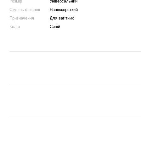
Розмір
Універсальний
Ступінь фіксації
Напівжорсткий
Призначення
Для вагітних
Колір
Синій