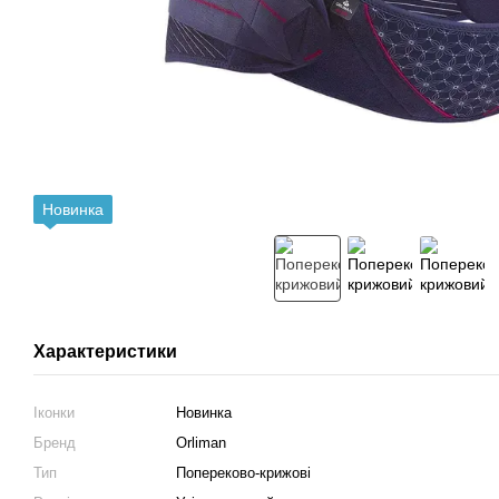
Новинка
Характеристики
Іконки
Новинка
Бренд
Orliman
Тип
Попереково-крижові