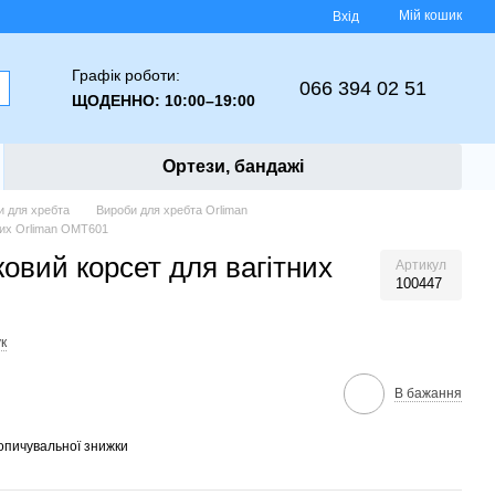
Мій кошик
Вхід
Графік роботи:
066 394 02 51
ЩОДЕННО: 10:00–19:00
Ортези, бандажі
и для хребта
Вироби для хребта Orliman
них Orliman OMT601
овий корсет для вагітних
Артикул
100447
к
В бажання
опичувальної знижки