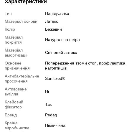
Характеристики
Тип
Напівустілка
Матеріал основи
Латекс
Колір
Бежевий
Матеріал
Натуральна шкіра
покриття
Матеріал
Спінений латекс
амортизації
Основне
Попередження втоми стоп, профілактика
призначення
натоптишів
Антибактеріальне
Sanitized®
просочення
Активоване
Ні
вугілля
Клейовий
Так
фіксатор
Бренд
Pedag
Країна
Німеччина
виробництва