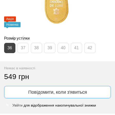
Акція
Новинка
Розмір устілки
36
37
38
39
40
41
42
Немає в наявності
549 грн
Повідомити, коли з'явиться
Увійти
для відображення накопичувальної знижки
%