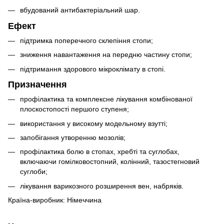
вбудований антибактеріальний шар.
Ефект
підтримка поперечного склепіння стопи;
зниження навантаження на передню частину стопи;
підтримання здорового мікроклімату в стопі.
Призначення
профілактика та комплексне лікування комбінованої
плоскостопості першого ступеня;
використання у високому модельному взутті;
запобігання утворенню мозолів;
профілактика болю в стопах, хребті та суглобах,
включаючи гомілковостопний, колінний, тазостегновий
суглоби;
лікування варикозного розширення вен, набряків.
Країна-виробник: Німеччина