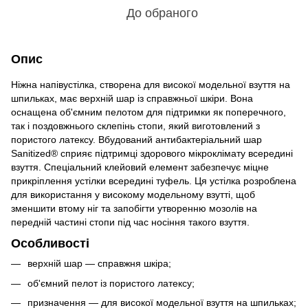
До обраного
Опис
Ніжна напівустілка, створена для високої модельної взуття на
шпильках, має верхній шар із справжньої шкіри. Вона
оснащена об'ємним пелотом для підтримки як поперечного,
так і поздовжнього склепінь стопи, який виготовлений з
пористого латексу. Вбудований антибактеріальний шар
Sanitized® сприяє підтримці здорового мікроклімату всередині
взуття. Спеціальний клейовий елемент забезпечує міцне
прикріплення устілки всередині туфель. Ця устілка розроблена
для використання у високому модельному взутті, щоб
зменшити втому ніг та запобігти утворенню мозолів на
передній частині стопи під час носіння такого взуття.
Особливості
верхній шар — справжня шкіра;
об'ємний пелот із пористого латексу;
призначення — для високої модельної взуття на шпильках;