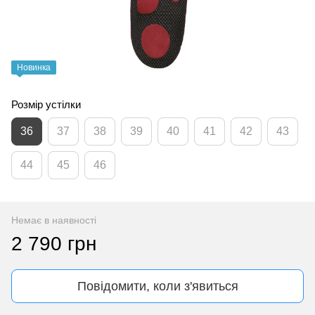
Новинка
Розмір устілки
36
37
38
39
40
41
42
43
44
45
46
Немає в наявності
2 790 грн
Повідомити, коли з'явиться