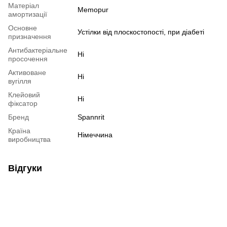
Матеріал
Memopur
амортизації
Основне
Устілки від плоскостопості, при діабеті
призначення
Антибактеріальне
Ні
просочення
Активоване
Ні
вугілля
Клейовий
Ні
фіксатор
Бренд
Spannrit
Країна
Німеччина
виробництва
Відгуки